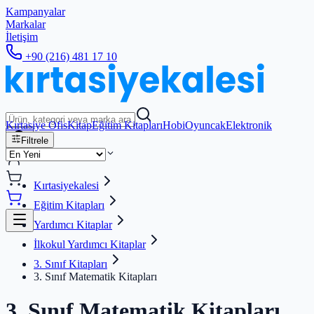
Kampanyalar
Markalar
İletişim
+90 (216) 481 17 10
Kırtasiye Ofis
Kitap
Eğitim Kitapları
Hobi
Oyuncak
Elektronik
Filtrele
Kırtasiyekalesi
Eğitim Kitapları
Yardımcı Kitaplar
İlkokul Yardımcı Kitaplar
3. Sınıf Kitapları
3. Sınıf Matematik Kitapları
3. Sınıf Matematik Kitapları