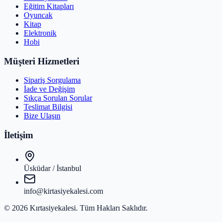
Eğitim Kitapları
Oyuncak
Kitap
Elektronik
Hobi
Müşteri Hizmetleri
Sipariş Sorgulama
İade ve Değişim
Sıkça Sorulan Sorular
Teslimat Bilgisi
Bize Ulaşın
İletişim
Üsküdar / İstanbul
info@kirtasiyekalesi.com
©
2026
Kırtasiyekalesi
. Tüm Hakları Saklıdır.