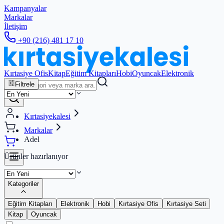
Kampanyalar
Markalar
İletişim
+90 (216) 481 17 10
Kırtasiye Ofis
Kitap
Eğitim Kitapları
Hobi
Oyuncak
Elektronik
Filtrele
Kırtasiyekalesi
Markalar
Adel
Ürünler hazırlanıyor
Kategoriler
Eğitim Kitapları
Elektronik
Hobi
Kırtasiye Ofis
Kırtasiye Seti
Kitap
Oyuncak