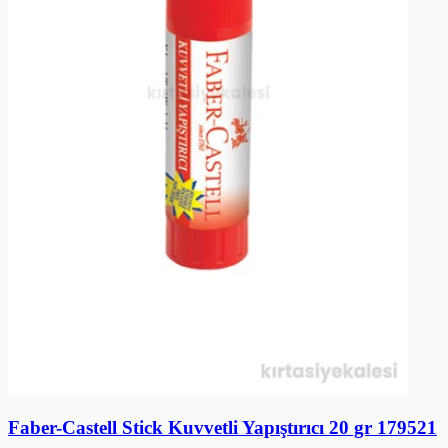
Faber-Castell Stick Kuvvetli Yapıştırıcı 20 gr 179521