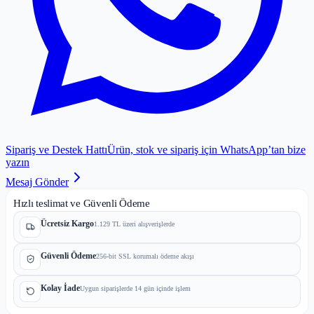
Sipariş ve Destek Hattı
Ürün, stok ve sipariş için WhatsApp’tan bize
yazın
Mesaj Gönder
Hızlı teslimat ve Güvenli Ödeme
Ücretsiz Kargo
1.129 TL üzeri alışverişlerde
Güvenli Ödeme
256-bit SSL korumalı ödeme akışı
Kolay İade
Uygun siparişlerde 14 gün içinde işlem