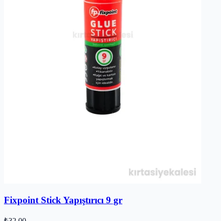
Fixpoint Stick Yapıştırıcı 9 gr
₺32,00