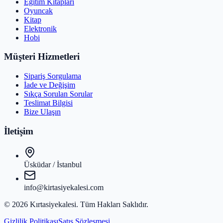
Eğitim Kitapları
Oyuncak
Kitap
Elektronik
Hobi
Müşteri Hizmetleri
Sipariş Sorgulama
İade ve Değişim
Sıkça Sorulan Sorular
Teslimat Bilgisi
Bize Ulaşın
İletişim
Üsküdar / İstanbul
info@kirtasiyekalesi.com
©
2026
Kırtasiyekalesi
. Tüm Hakları Saklıdır.
Gizlilik Politikası
Satış Sözleşmesi