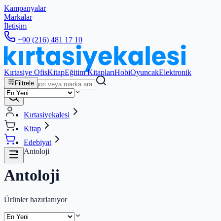
Kampanyalar
Markalar
İletişim
+90 (216) 481 17 10
Kırtasiye Ofis
Kitap
Eğitim Kitapları
Hobi
Oyuncak
Elektronik
Filtrele
Kırtasiyekalesi
Kitap
Edebiyat
Antoloji
Antoloji
Ürünler hazırlanıyor