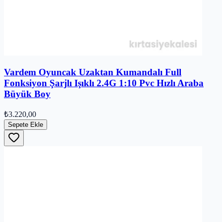
Vardem Oyuncak Uzaktan Kumandalı Full
Fonksiyon Şarjlı Işıklı 2.4G 1:10 Pvc Hızlı Araba
Büyük Boy
₺3.220,00
Sepete Ekle