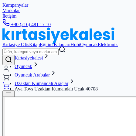
Kampanyalar
Markalar
İletişim
+90 (216) 481 17 10
Kırtasiye Ofis
Kitap
Eğitim Kitapları
Hobi
Oyuncak
Elektronik
Kırtasiyekalesi
Oyuncak
Oyuncak Arabalar
Uzaktan Kumandalı Araçlar
Aya Toys Uzaktan Kumandalı Uçak 40708