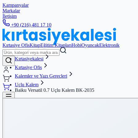
Kampanyalar
Markalar
İletişim
+90 (216) 481 17 10
Kırtasiye Ofis
Kitap
Eğitim Kitapları
Hobi
Oyuncak
Elektronik
Kırtasiyekalesi
Kırtasiye Ofis
Kalemler ve Yazı Gereçleri
Uçlu Kalem
Baiku Versatil 0.7 Uçlu Kalem BK-2035