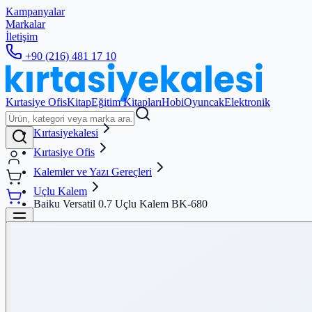
Kampanyalar
Markalar
İletişim
+90 (216) 481 17 10
Kırtasiye Ofis
Kitap
Eğitim Kitapları
Hobi
Oyuncak
Elektronik
Kırtasiyekalesi
Kırtasiye Ofis
Kalemler ve Yazı Gereçleri
Uçlu Kalem
Baiku Versatil 0.7 Uçlu Kalem BK-680