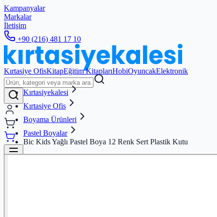
Kampanyalar
Markalar
İletişim
+90 (216) 481 17 10
Kırtasiye Ofis
Kitap
Eğitim Kitapları
Hobi
Oyuncak
Elektronik
Kırtasiyekalesi
Kırtasiye Ofis
Boyama Ürünleri
Pastel Boyalar
Bic Kids Yağlı Pastel Boya 12 Renk Sert Plastik Kutu