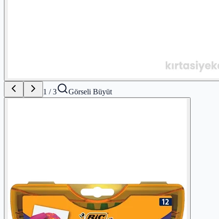
1
/
3
Görseli Büyüt