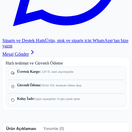
Sipariş ve Destek Hattı
Ürün, stok ve sipariş için WhatsApp’tan bize
yazın
Mesaj Gönder
Hızlı teslimat ve Güvenli Ödeme
Ücretsiz Kargo
1.129 TL üzeri alışverişlerde
Güvenli Ödeme
256-bit SSL korumalı ödeme akışı
Kolay İade
Uygun siparişlerde 14 gün içinde işlem
Ürün Açıklaması
Yorumlar (
0
)