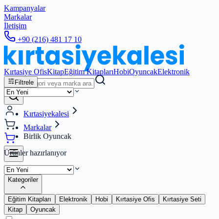
Kampanyalar
Markalar
İletişim
+90 (216) 481 17 10
Kırtasiye Ofis
Kitap
Eğitim Kitapları
Hobi
Oyuncak
Elektronik
Filtrele
Kırtasiyekalesi
Markalar
Birlik Oyuncak
Ürünler hazırlanıyor
Kategoriler
Eğitim Kitapları
Elektronik
Hobi
Kırtasiye Ofis
Kırtasiye Seti
Kitap
Oyuncak