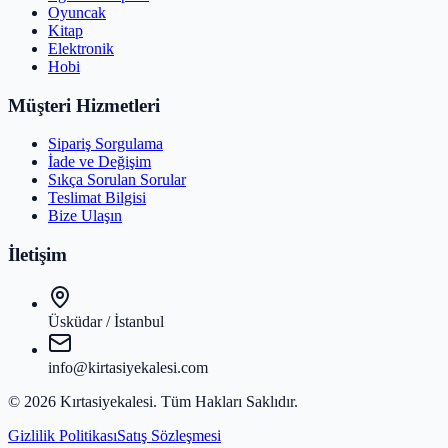
Oyuncak
Kitap
Elektronik
Hobi
Müşteri Hizmetleri
Sipariş Sorgulama
İade ve Değişim
Sıkça Sorulan Sorular
Teslimat Bilgisi
Bize Ulaşın
İletişim
Üsküdar / İstanbul
info@kirtasiyekalesi.com
©
2026
Kırtasiyekalesi
. Tüm Hakları Saklıdır.
Gizlilik Politikası
Satış Sözleşmesi