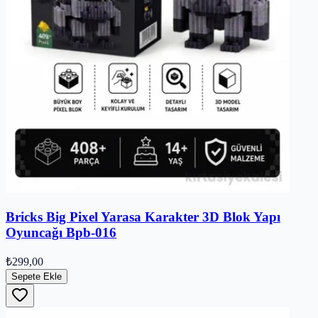
Bricks Big Pixel Yarasa Karakter 3D Blok Yapı
Oyuncağı Bpb-016
₺299,00
Sepete Ekle