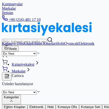
Kampanyalar
Markalar
İletişim
+90 (216) 481 17 10
Kırtasiye Ofis
Kitap
Eğitim Kitapları
Hobi
Oyuncak
Elektronik
Filtrele
Kırtasiyekalesi
Markalar
Carioca
Ürünler hazırlanıyor
Kategoriler
Eğitim Kitapları
Elektronik
Hobi
Kırtasiye Ofis
Kırtasiye Seti
Kit