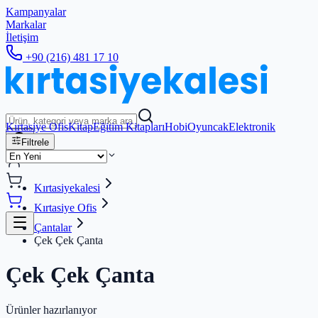
Kampanyalar
Markalar
İletişim
+90 (216) 481 17 10
Kırtasiye Ofis
Kitap
Eğitim Kitapları
Hobi
Oyuncak
Elektronik
Filtrele
Kırtasiyekalesi
Kırtasiye Ofis
Çantalar
Çek Çek Çanta
Çek Çek Çanta
Ürünler hazırlanıyor