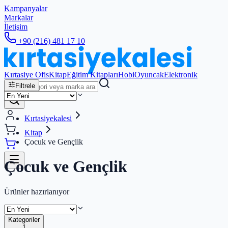
Kampanyalar
Markalar
İletişim
+90 (216) 481 17 10
Kırtasiye Ofis
Kitap
Eğitim Kitapları
Hobi
Oyuncak
Elektronik
Filtrele
Kırtasiyekalesi
Kitap
Çocuk ve Gençlik
Çocuk ve Gençlik
Ürünler hazırlanıyor
Kategoriler
1