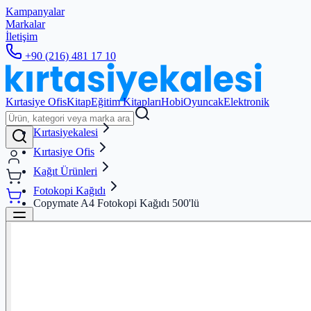
Kampanyalar
Markalar
İletişim
+90 (216) 481 17 10
Kırtasiye Ofis
Kitap
Eğitim Kitapları
Hobi
Oyuncak
Elektronik
Kırtasiyekalesi
Kırtasiye Ofis
Kağıt Ürünleri
Fotokopi Kağıdı
Copymate A4 Fotokopi Kağıdı 500'lü