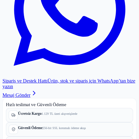
Sipariş ve Destek Hattı
Ürün, stok ve sipariş için WhatsApp’tan bize
yazın
Mesaj Gönder
Hızlı teslimat ve Güvenli Ödeme
Ücretsiz Kargo
1.129 TL üzeri alışverişlerde
Güvenli Ödeme
256-bit SSL korumalı ödeme akışı