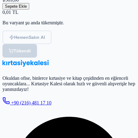
Sepete Ekle
0,01
TL
Bu varyant şu anda tükenmiştir.
Hemen
Satın Al
Tükendi
Okuldan ofise, binlerce kırtasiye ve kitap çeşidinden en eğlenceli
oyuncaklara... Kırtasiye Kalesi olarak hızlı ve güvenli alışverişle hep
yanınızdayız!
+90 (216) 481 17 10