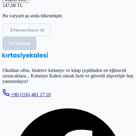
147,08
TL
Bu varyant şu anda tükenmiştir.
Hemen
Satın Al
Tükendi
Okuldan ofise, binlerce kırtasiye ve kitap çeşidinden en eğlenceli
oyuncaklara... Kırtasiye Kalesi olarak hızlı ve güvenli alışverişle hep
yanınızdayız!
+90 (216) 481 17 10