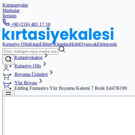
Kampanyalar
Markalar
İletişim
+90 (216) 481 17 10
Kırtasiye Ofis
Kitap
Eğitim Kitapları
Hobi
Oyuncak
Elektronik
Kırtasiyekalesi
Kırtasiye Ofis
Boyama Ürünleri
Yüz Boyası
Edding Funtastics Yüz Boyama Kalemi 7 Renk Ed47B199