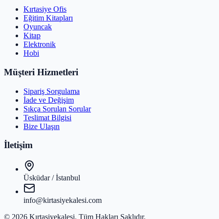
Kırtasiye Ofis
Eğitim Kitapları
Oyuncak
Kitap
Elektronik
Hobi
Müşteri Hizmetleri
Sipariş Sorgulama
İade ve Değişim
Sıkça Sorulan Sorular
Teslimat Bilgisi
Bize Ulaşın
İletişim
Üsküdar / İstanbul
info@kirtasiyekalesi.com
©
2026
Kırtasiyekalesi
. Tüm Hakları Saklıdır.