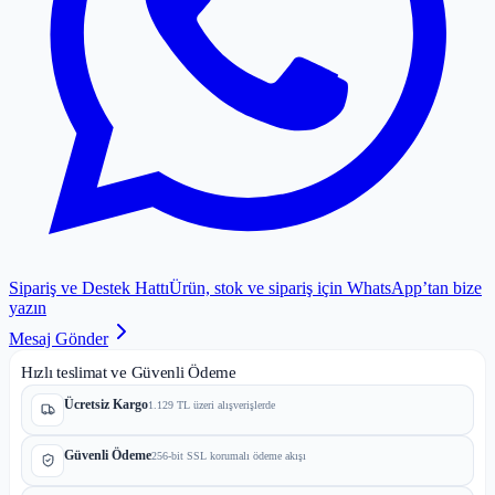
Sipariş ve Destek Hattı
Ürün, stok ve sipariş için WhatsApp’tan bize
yazın
Mesaj Gönder
Hızlı teslimat ve Güvenli Ödeme
Ücretsiz Kargo
1.129 TL üzeri alışverişlerde
Güvenli Ödeme
256-bit SSL korumalı ödeme akışı