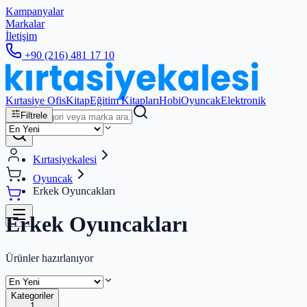
Kampanyalar
Markalar
İletişim
+90 (216) 481 17 10
Kırtasiye Ofis
Kitap
Eğitim Kitapları
Hobi
Oyuncak
Elektronik
Filtrele
Kırtasiyekalesi
Oyuncak
Erkek Oyuncakları
Erkek Oyuncakları
Ürünler hazırlanıyor
Kategoriler
1