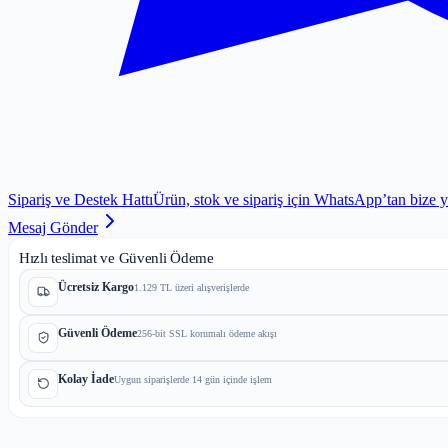
Sipariş ve Destek Hattı
Ürün, stok ve sipariş için WhatsApp’tan bize 
Mesaj Gönder
Hızlı teslimat ve Güvenli Ödeme
Ücretsiz Kargo
1.129 TL üzeri alışverişlerde
Güvenli Ödeme
256-bit SSL korumalı ödeme akışı
Kolay İade
Uygun siparişlerde 14 gün içinde işlem