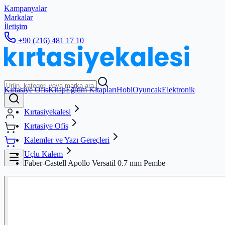
Kampanyalar
Markalar
İletişim
+90 (216) 481 17 10
Kırtasiye Ofis
Kitap
Eğitim Kitapları
Hobi
Oyuncak
Elektronik
Kırtasiyekalesi
Kırtasiye Ofis
Kalemler ve Yazı Gereçleri
Uçlu Kalem
Faber-Castell Apollo Versatil 0.7 mm Pembe