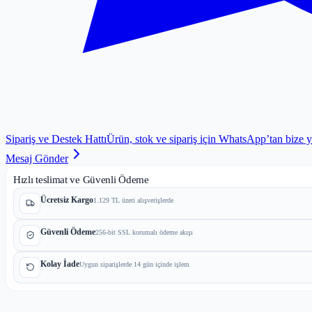
Sipariş ve Destek Hattı
Ürün, stok ve sipariş için WhatsApp’tan bize 
Mesaj Gönder
Hızlı teslimat ve Güvenli Ödeme
Ücretsiz Kargo
1.129 TL üzeri alışverişlerde
Güvenli Ödeme
256-bit SSL korumalı ödeme akışı
Kolay İade
Uygun siparişlerde 14 gün içinde işlem