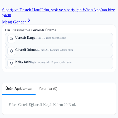
Sipariş ve Destek Hattı
Ürün, stok ve sipariş için WhatsApp’tan bize
yazın
Mesaj Gönder
Hızlı teslimat ve Güvenli Ödeme
Ücretsiz Kargo
1.129 TL üzeri alışverişlerde
Güvenli Ödeme
256-bit SSL korumalı ödeme akışı
Kolay İade
Uygun siparişlerde 14 gün içinde işlem
Ürün Açıklaması
Yorumlar (
0
)
Faber-Castell Eğlenceli Keçeli Kalem 20 Renk