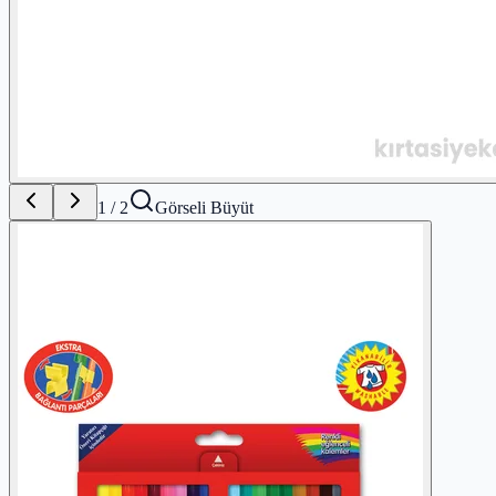
1
/
2
Görseli Büyüt