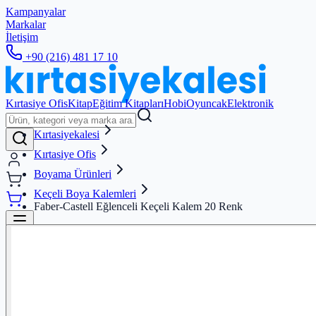
Kampanyalar
Markalar
İletişim
+90 (216) 481 17 10
Kırtasiye Ofis
Kitap
Eğitim Kitapları
Hobi
Oyuncak
Elektronik
Kırtasiyekalesi
Kırtasiye Ofis
Boyama Ürünleri
Keçeli Boya Kalemleri
Faber-Castell Eğlenceli Keçeli Kalem 20 Renk