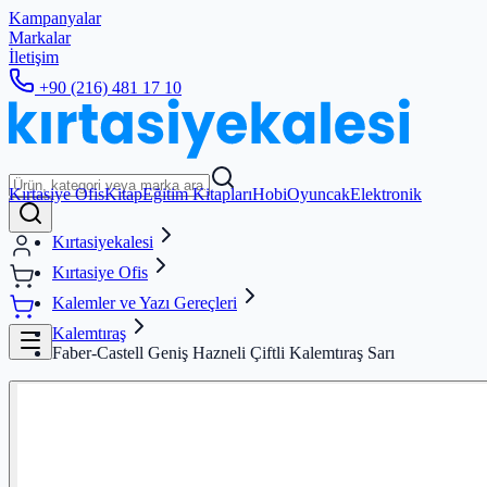
Kampanyalar
Markalar
İletişim
+90 (216) 481 17 10
Kırtasiye Ofis
Kitap
Eğitim Kitapları
Hobi
Oyuncak
Elektronik
Kırtasiyekalesi
Kırtasiye Ofis
Kalemler ve Yazı Gereçleri
Kalemtıraş
Faber-Castell Geniş Hazneli Çiftli Kalemtıraş Sarı