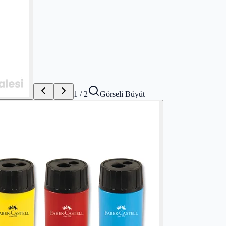
1
/
2
Görseli Büyüt