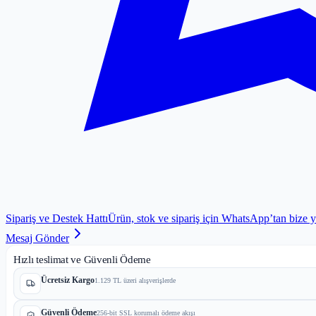
Sipariş ve Destek Hattı
Ürün, stok ve sipariş için WhatsApp’tan bize 
Mesaj Gönder
Hızlı teslimat ve Güvenli Ödeme
Ücretsiz Kargo
1.129 TL üzeri alışverişlerde
Güvenli Ödeme
256-bit SSL korumalı ödeme akışı