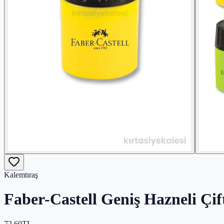
Kalemtıraş
Faber-Castell Geniş Hazneli Çif
72,60
TL