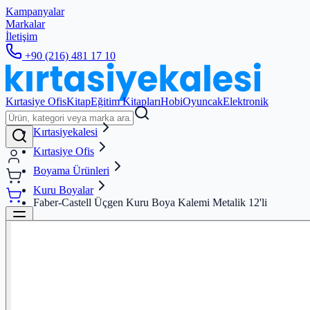
Kampanyalar
Markalar
İletişim
+90 (216) 481 17 10
Kırtasiye Ofis
Kitap
Eğitim Kitapları
Hobi
Oyuncak
Elektronik
Kırtasiyekalesi
Kırtasiye Ofis
Boyama Ürünleri
Kuru Boyalar
Faber-Castell Üçgen Kuru Boya Kalemi Metalik 12'li