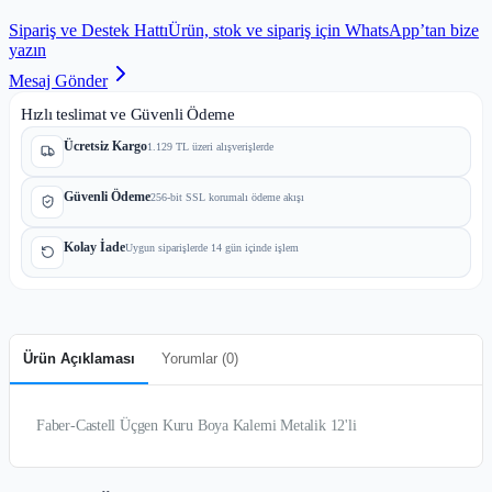
Sipariş ve Destek Hattı
Ürün, stok ve sipariş için WhatsApp’tan bize
yazın
Mesaj Gönder
Hızlı teslimat ve Güvenli Ödeme
Ücretsiz Kargo
1.129 TL üzeri alışverişlerde
Güvenli Ödeme
256-bit SSL korumalı ödeme akışı
Kolay İade
Uygun siparişlerde 14 gün içinde işlem
Ürün Açıklaması
Yorumlar (
0
)
Faber-Castell Üçgen Kuru Boya Kalemi Metalik 12'li