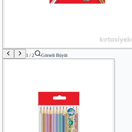
1
/
2
Görseli Büyüt