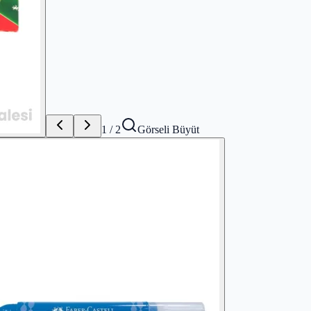
1
/
2
Görseli Büyüt