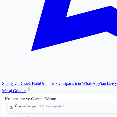
Sipariş ve Destek Hattı
Ürün, stok ve sipariş için WhatsApp’tan bize 
Mesaj Gönder
Hızlı teslimat ve Güvenli Ödeme
Ücretsiz Kargo
1.129 TL üzeri alışverişlerde