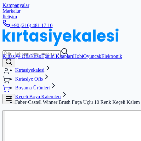
Kampanyalar
Markalar
İletişim
+90 (216) 481 17 10
Kırtasiye Ofis
Kitap
Eğitim Kitapları
Hobi
Oyuncak
Elektronik
Kırtasiyekalesi
Kırtasiye Ofis
Boyama Ürünleri
Keçeli Boya Kalemleri
Faber-Castell Winner Brush Fırça Uçlu 10 Renk Keçeli Kalem