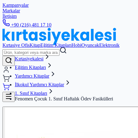
Kampanyalar
Markalar
İletişim
+90 (216) 481 17 10
Kırtasiye Ofis
Kitap
Eğitim Kitapları
Hobi
Oyuncak
Elektronik
Kırtasiyekalesi
Eğitim Kitapları
Yardımcı Kitaplar
İlkokul Yardımcı Kitaplar
1. Sınıf Kitapları
Fenomen Çocuk 1. Sınıf Haftalık Ödev Fasikülleri