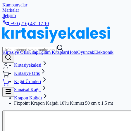
Kampanyalar
Markalar
İletişim
+90 (216) 481 17 10
Kırtasiye Ofis
Kitap
Eğitim Kitapları
Hobi
Oyuncak
Elektronik
Kırtasiyekalesi
Kırtasiye Ofis
Kağıt Ürünleri
Sanatsal Kağıt
Krapon Kağıdı
Fixpoint Krapon Kağıdı 10'lu Kırmızı 50 cm x 1,5 mt