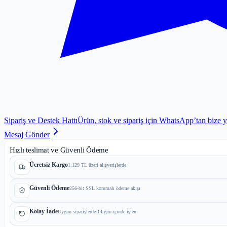
Sipariş ve Destek Hattı
Ürün, stok ve sipariş için WhatsApp’tan bize 
Mesaj Gönder
Hızlı teslimat ve Güvenli Ödeme
Ücretsiz Kargo
1.129 TL üzeri alışverişlerde
Güvenli Ödeme
256-bit SSL korumalı ödeme akışı
Kolay İade
Uygun siparişlerde 14 gün içinde işlem