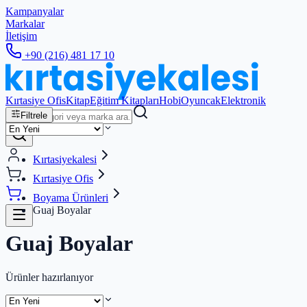
Kampanyalar
Markalar
İletişim
+90 (216) 481 17 10
Kırtasiye Ofis
Kitap
Eğitim Kitapları
Hobi
Oyuncak
Elektronik
Filtrele
Kırtasiyekalesi
Kırtasiye Ofis
Boyama Ürünleri
Guaj Boyalar
Guaj Boyalar
Ürünler hazırlanıyor