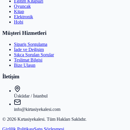
Eğitim Kitapları
Oyuncak
Kitap
Elektronik
Hobi
Müşteri Hizmetleri
Sipariş Sorgulama
İade ve Değişim
Sıkça Sorulan Sorular
Teslimat Bilgisi
Bize Ulaşın
İletişim
Üsküdar / İstanbul
info@kirtasiyekalesi.com
©
2026
Kırtasiyekalesi
. Tüm Hakları Saklıdır.
Gizlilik Politikası
Satış Sözleşmesi