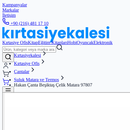
Kampanyalar
Markalar
İletişim
+90 (216) 481 17 10
Kırtasiye Ofis
Kitap
Eğitim Kitapları
Hobi
Oyuncak
Elektronik
Kırtasiyekalesi
Kırtasiye Ofis
Çantalar
Suluk Matara ve Termos
Hakan Çanta Beşiktaş Çelik Matara 97807