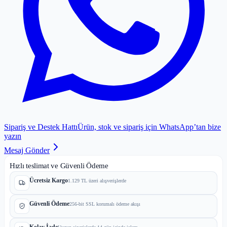
Sipariş ve Destek Hattı
Ürün, stok ve sipariş için WhatsApp’tan bize
yazın
Mesaj Gönder
Hızlı teslimat ve Güvenli Ödeme
Ücretsiz Kargo
1.129 TL üzeri alışverişlerde
Güvenli Ödeme
256-bit SSL korumalı ödeme akışı
Kolay İade