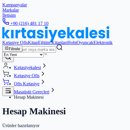
Kampanyalar
Markalar
İletişim
+90 (216) 481 17 10
Kırtasiye Ofis
Kitap
Eğitim Kitapları
Hobi
Oyuncak
Elektronik
Filtrele
Kırtasiyekalesi
Kırtasiye Ofis
Ofis Kırtasiye
Masaüstü Gereçleri
Hesap Makinesi
Hesap Makinesi
Ürünler hazırlanıyor