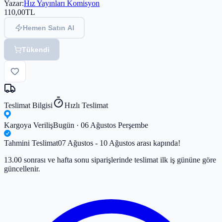
Yazar
:
Hız Yayınları Komisyon
110,00
TL
Hemen Satın Al
Tükendi
Teslimat Bilgisi
Hızlı Teslimat
Kargoya Veriliş
Bugün · 06 Ağustos Perşembe
Tahmini Teslimat
07 Ağustos - 10 Ağustos arası kapında!
13.00 sonrası ve hafta sonu siparişlerinde teslimat ilk iş gününe göre
güncellenir.