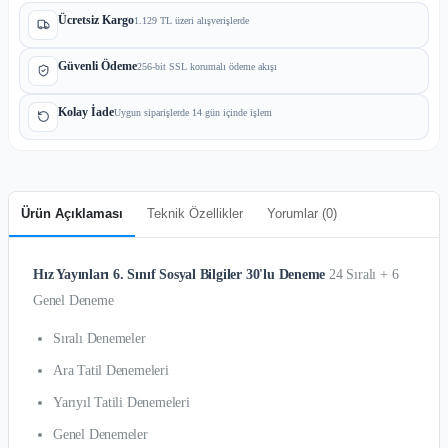
Ücretsiz Kargo
1.129 TL üzeri alışverişlerde
Güvenli Ödeme
256-bit SSL korumalı ödeme akışı
Kolay İade
Uygun siparişlerde 14 gün içinde işlem
Ürün Açıklaması
Teknik Özellikler
Yorumlar (
0
)
Hız Yayınları 6. Sınıf Sosyal Bilgiler 30'lu Deneme
24 Sıralı + 6
Genel Deneme
Sıralı Denemeler
Ara Tatil Denemeleri
Yarıyıl Tatili Denemeleri
Genel Denemeler