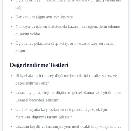
Öğrencilerin yeni nesil sorulara daha yumuşak bir geçiş yapmasını
sağlar.
Her konu başlığını ayrı ayrı kavratır.
Yıl boyunca işlenen ünitelerdeki kazanımları öğrencilerin edinme
düzeyini yoklar.
Öğretici ve pekiştirici olup kolay, orta ve zor düzey sorulardan
oluşur.
Değerlendirme Testleri
Bilişsel alanın üst düzey düşünme becerilerini (analiz, sentez ve
değerlendirme) ölçer.
Çıkarım yapma, eleştirel düşünme, görsel okuma, akıl yürütme ve
uzamsal becerileri geliştirir.
Günlük hayatta karşılaşılan bir dizi problemi çözmek için
mantıksal düşünme tarzını geliştirir.
Çözümü keyifli ve tamamıyla yeni nesil odaklı olup kolay, orta ve