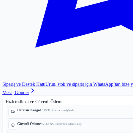
Sipariş ve Destek Hattı
Ürün, stok ve sipariş için WhatsApp’tan bize 
Mesaj Gönder
Hızlı teslimat ve Güvenli Ödeme
Ücretsiz Kargo
1.129 TL üzeri alışverişlerde
Güvenli Ödeme
256-bit SSL korumalı ödeme akışı