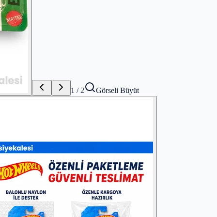
1
/
2
Görseli Büyüt