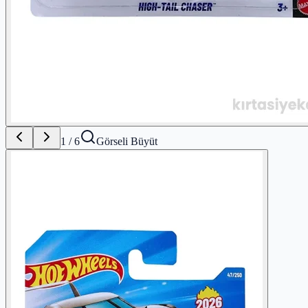
1
/
6
Görseli Büyüt