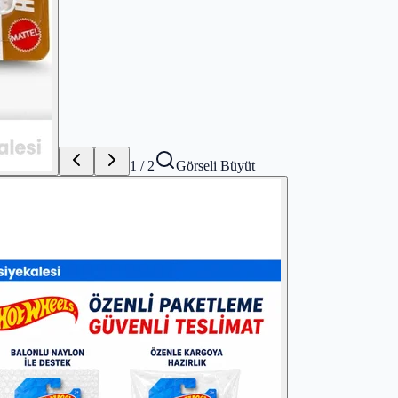
1
/
2
Görseli Büyüt