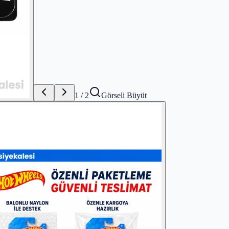
1
/
2
Görseli Büyüt