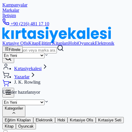
Kampanyalar
Markalar
İletişim
+90 (216) 481 17 10
Kırtasiye Ofis
Kitap
Eğitim Kitapları
Hobi
Oyuncak
Elektronik
Filtrele
Kırtasiyekalesi
Yazarlar
J. K. Rowling
Ürünler hazırlanıyor
Kategoriler
Eğitim Kitapları
Elektronik
Hobi
Kırtasiye Ofis
Kırtasiye Seti
Kitap
Oyuncak