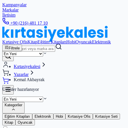
Kampanyalar
Markalar
İletişim
+90 (216) 481 17 10
Kırtasiye Ofis
Kitap
Eğitim Kitapları
Hobi
Oyuncak
Elektronik
Filtrele
Kırtasiyekalesi
Yazarlar
Kemal Akbayrak
Ürünler hazırlanıyor
Kategoriler
Eğitim Kitapları
Elektronik
Hobi
Kırtasiye Ofis
Kırtasiye Seti
Kitap
Oyuncak