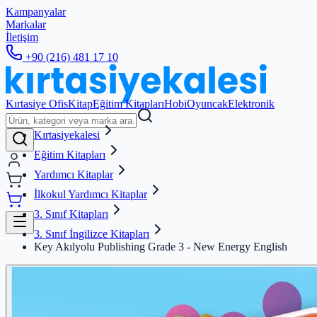
Kampanyalar
Markalar
İletişim
+90 (216) 481 17 10
Kırtasiye Ofis
Kitap
Eğitim Kitapları
Hobi
Oyuncak
Elektronik
Kırtasiyekalesi
Eğitim Kitapları
Yardımcı Kitaplar
İlkokul Yardımcı Kitaplar
3. Sınıf Kitapları
3. Sınıf İngilizce Kitapları
Key Akılyolu Publishing Grade 3 - New Energy English