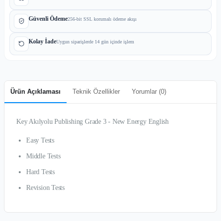
Güvenli Ödeme
256-bit SSL korumalı ödeme akışı
Kolay İade
Uygun siparişlerde 14 gün içinde işlem
Ürün Açıklaması
Teknik Özellikler
Yorumlar (
0
)
Key Akılyolu Publishing Grade 3 - New Energy English
Easy Tests
Middle Tests
Hard Tests
Revision Tests