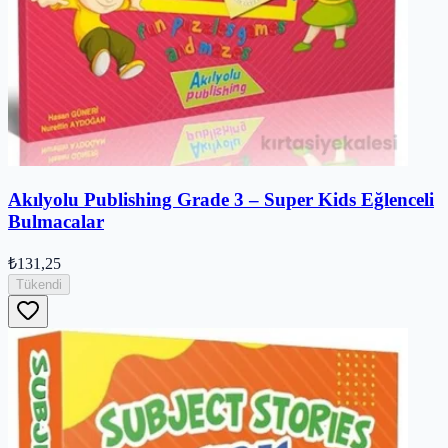
Akılyolu Publishing Grade 3 – Super Kids Eğlenceli
Bulmacalar
₺131,25
Tükendi