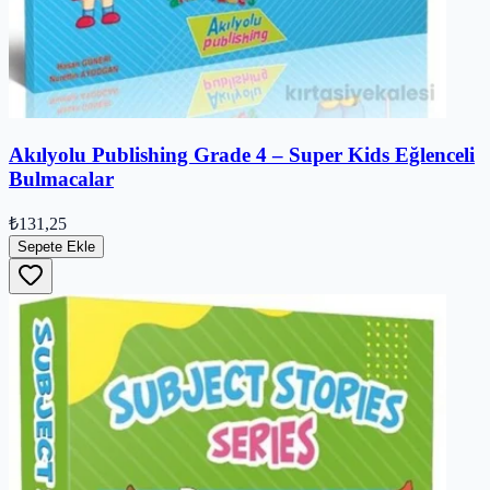
Akılyolu Publishing Grade 4 – Super Kids Eğlenceli
Bulmacalar
₺131,25
Sepete Ekle