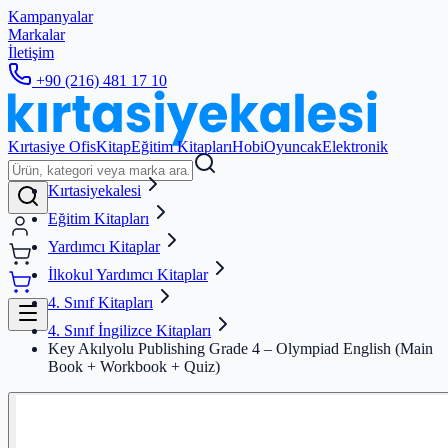
Kampanyalar
Markalar
İletişim
+90 (216) 481 17 10
Kırtasiye Ofis
Kitap
Eğitim Kitapları
Hobi
Oyuncak
Elektronik
Kırtasiyekalesi
Eğitim Kitapları
Yardımcı Kitaplar
İlkokul Yardımcı Kitaplar
4. Sınıf Kitapları
4. Sınıf İngilizce Kitapları
Key Akılyolu Publishing Grade 4 – Olympiad English (Main
Book + Workbook + Quiz)