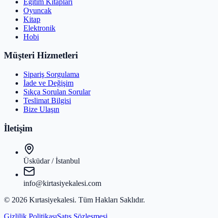
Eğitim Kitapları
Oyuncak
Kitap
Elektronik
Hobi
Müşteri Hizmetleri
Sipariş Sorgulama
İade ve Değişim
Sıkça Sorulan Sorular
Teslimat Bilgisi
Bize Ulaşın
İletişim
Üsküdar / İstanbul
info@kirtasiyekalesi.com
©
2026
Kırtasiyekalesi
. Tüm Hakları Saklıdır.
Gizlilik Politikası
Satış Sözleşmesi