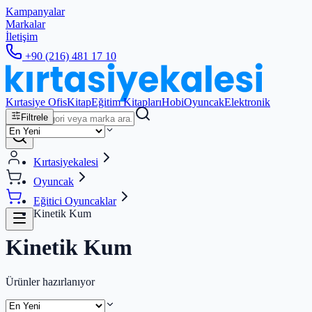
Kampanyalar
Markalar
İletişim
+90 (216) 481 17 10
Kırtasiye Ofis
Kitap
Eğitim Kitapları
Hobi
Oyuncak
Elektronik
Filtrele
Kırtasiyekalesi
Oyuncak
Eğitici Oyuncaklar
Kinetik Kum
Kinetik Kum
Ürünler hazırlanıyor