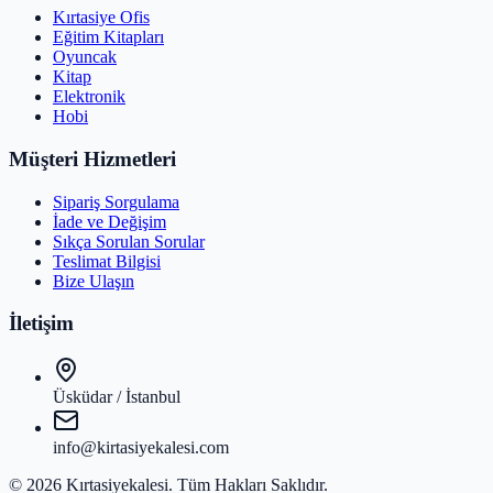
Kırtasiye Ofis
Eğitim Kitapları
Oyuncak
Kitap
Elektronik
Hobi
Müşteri Hizmetleri
Sipariş Sorgulama
İade ve Değişim
Sıkça Sorulan Sorular
Teslimat Bilgisi
Bize Ulaşın
İletişim
Üsküdar / İstanbul
info@kirtasiyekalesi.com
©
2026
Kırtasiyekalesi
. Tüm Hakları Saklıdır.