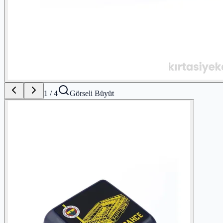
1
/
4
Görseli Büyüt