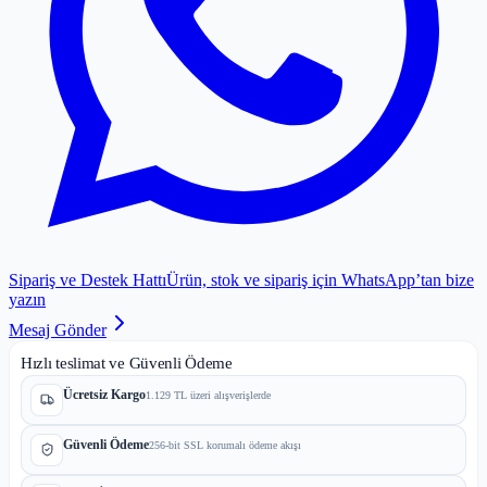
Sipariş ve Destek Hattı
Ürün, stok ve sipariş için WhatsApp’tan bize
yazın
Mesaj Gönder
Hızlı teslimat ve Güvenli Ödeme
Ücretsiz Kargo
1.129 TL üzeri alışverişlerde
Güvenli Ödeme
256-bit SSL korumalı ödeme akışı