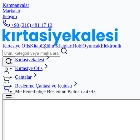
Kampanyalar
Markalar
İletişim
+90 (216) 481 17 10
Kırtasiye Ofis
Kitap
Eğitim Kitapları
Hobi
Oyuncak
Elektronik
Kırtasiyekalesi
Kırtasiye Ofis
Çantalar
Beslenme Çantası ve Kutusu
Me Fenerbahçe Beslenme Kutusu 24793