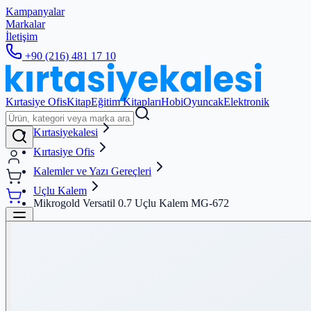
Kampanyalar
Markalar
İletişim
+90 (216) 481 17 10
Kırtasiye Ofis
Kitap
Eğitim Kitapları
Hobi
Oyuncak
Elektronik
Kırtasiyekalesi
Kırtasiye Ofis
Kalemler ve Yazı Gereçleri
Uçlu Kalem
Mikrogold Versatil 0.7 Uçlu Kalem MG-672