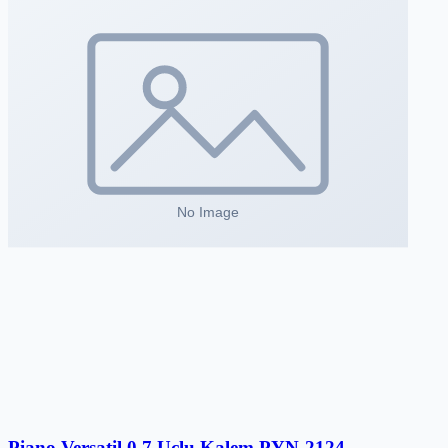
Piano Versatil 0.7 Uçlu Kalem PYN-2124