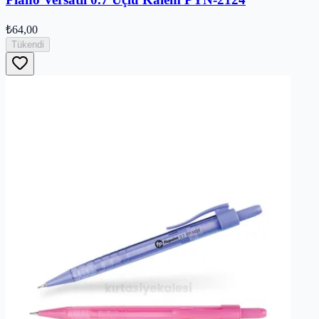
₺64,00
Tükendi