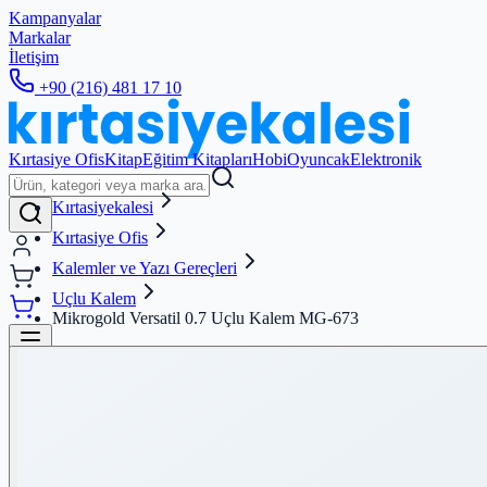
Kampanyalar
Markalar
İletişim
+90 (216) 481 17 10
Kırtasiye Ofis
Kitap
Eğitim Kitapları
Hobi
Oyuncak
Elektronik
Kırtasiyekalesi
Kırtasiye Ofis
Kalemler ve Yazı Gereçleri
Uçlu Kalem
Mikrogold Versatil 0.7 Uçlu Kalem MG-673