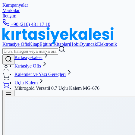
Kampanyalar
Markalar
İletişim
+90 (216) 481 17 10
Kırtasiye Ofis
Kitap
Eğitim Kitapları
Hobi
Oyuncak
Elektronik
Kırtasiyekalesi
Kırtasiye Ofis
Kalemler ve Yazı Gereçleri
Uçlu Kalem
Mikrogold Versatil 0.7 Uçlu Kalem MG-676