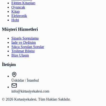
Eğitim Kitapları
Oyuncak
Kitap
Elektronik
Hobi
Müşteri Hizmetleri
Sipariş Sorgulama
İade ve Değişim
Sıkça Sorulan Sorular
Teslimat Bilgisi
Bize Ulaşın
İletişim
Üsküdar / İstanbul
info@kirtasiyekalesi.com
©
2026
Kırtasiyekalesi
. Tüm Hakları Saklıdır.