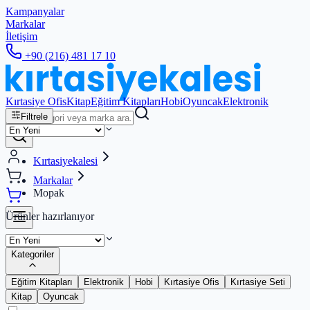
Kampanyalar
Markalar
İletişim
+90 (216) 481 17 10
Kırtasiye Ofis
Kitap
Eğitim Kitapları
Hobi
Oyuncak
Elektronik
Filtrele
Kırtasiyekalesi
Markalar
Mopak
Ürünler hazırlanıyor
Kategoriler
Eğitim Kitapları
Elektronik
Hobi
Kırtasiye Ofis
Kırtasiye Seti
Kitap
Oyuncak