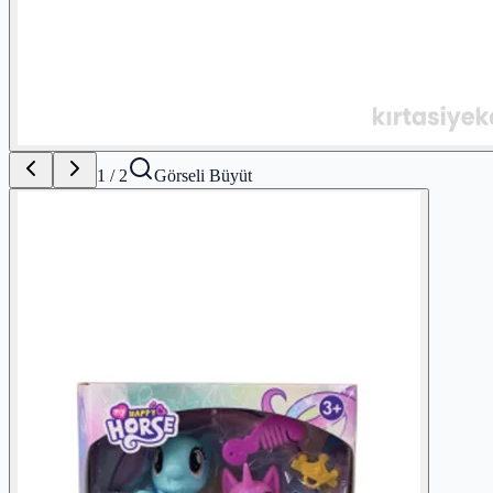
1
/
2
Görseli Büyüt