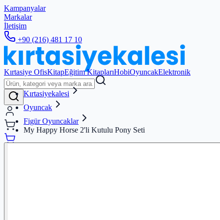
Kampanyalar
Markalar
İletişim
+90 (216) 481 17 10
Kırtasiye Ofis
Kitap
Eğitim Kitapları
Hobi
Oyuncak
Elektronik
Kırtasiyekalesi
Oyuncak
Figür Oyuncaklar
My Happy Horse 2'li Kutulu Pony Seti