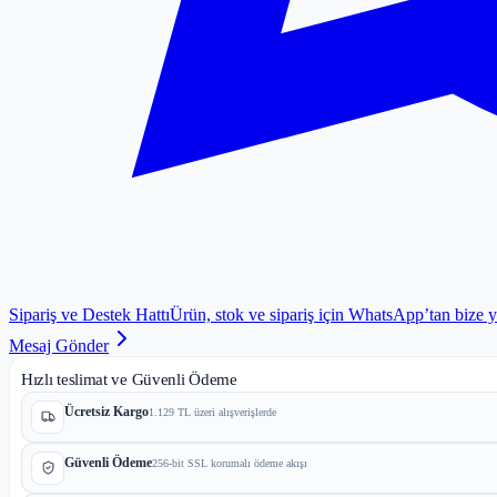
Sipariş ve Destek Hattı
Ürün, stok ve sipariş için WhatsApp’tan bize 
Mesaj Gönder
Hızlı teslimat ve Güvenli Ödeme
Ücretsiz Kargo
1.129 TL üzeri alışverişlerde
Güvenli Ödeme
256-bit SSL korumalı ödeme akışı