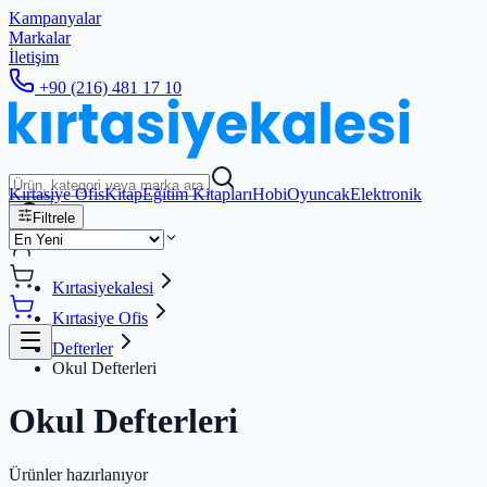
Kampanyalar
Markalar
İletişim
+90 (216) 481 17 10
Kırtasiye Ofis
Kitap
Eğitim Kitapları
Hobi
Oyuncak
Elektronik
Filtrele
Kırtasiyekalesi
Kırtasiye Ofis
Defterler
Okul Defterleri
Okul Defterleri
Ürünler hazırlanıyor