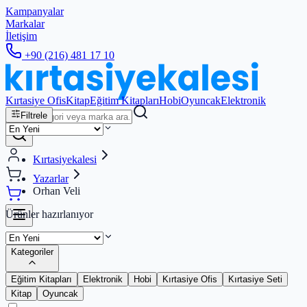
Kampanyalar
Markalar
İletişim
+90 (216) 481 17 10
Kırtasiye Ofis
Kitap
Eğitim Kitapları
Hobi
Oyuncak
Elektronik
Filtrele
Kırtasiyekalesi
Yazarlar
Orhan Veli
Ürünler hazırlanıyor
Kategoriler
Eğitim Kitapları
Elektronik
Hobi
Kırtasiye Ofis
Kırtasiye Seti
Kitap
Oyuncak