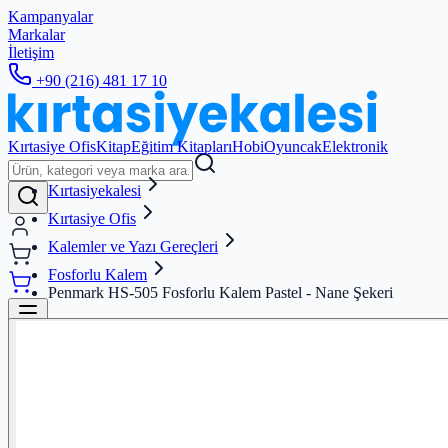
Kampanyalar
Markalar
İletişim
+90 (216) 481 17 10
Kırtasiye Ofis
Kitap
Eğitim Kitapları
Hobi
Oyuncak
Elektronik
Kırtasiyekalesi
Kırtasiye Ofis
Kalemler ve Yazı Gereçleri
Fosforlu Kalem
Penmark HS-505 Fosforlu Kalem Pastel - Nane Şekeri