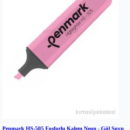
Penmark HS-505 Fosforlu Kalem Neon - Gül Suyu