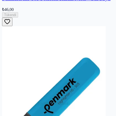
₺46,00
Tükendi