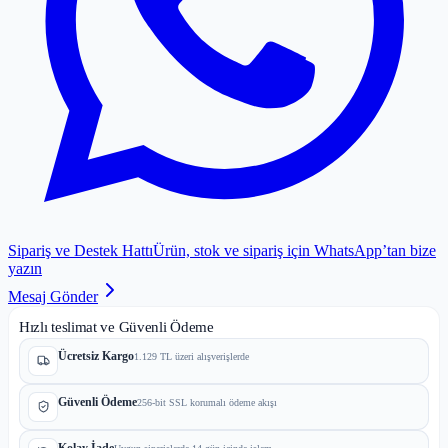
Sipariş ve Destek Hattı
Ürün, stok ve sipariş için WhatsApp’tan bize
yazın
Mesaj Gönder
Hızlı teslimat ve Güvenli Ödeme
Ücretsiz Kargo
1.129 TL üzeri alışverişlerde
Güvenli Ödeme
256-bit SSL korumalı ödeme akışı
Kolay İade