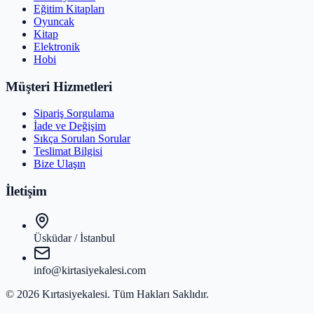
Eğitim Kitapları
Oyuncak
Kitap
Elektronik
Hobi
Müşteri Hizmetleri
Sipariş Sorgulama
İade ve Değişim
Sıkça Sorulan Sorular
Teslimat Bilgisi
Bize Ulaşın
İletişim
Üsküdar / İstanbul
info@kirtasiyekalesi.com
©
2026
Kırtasiyekalesi
. Tüm Hakları Saklıdır.