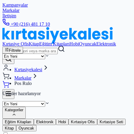
Kampanyalar
Markalar
İletişim
+90 (216) 481 17 10
Kırtasiye Ofis
Kitap
Eğitim Kitapları
Hobi
Oyuncak
Elektronik
Filtrele
Kırtasiyekalesi
Markalar
Pos Rulo
Ürünler hazırlanıyor
Kategoriler
Eğitim Kitapları
Elektronik
Hobi
Kırtasiye Ofis
Kırtasiye Seti
Kitap
Oyuncak